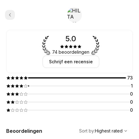
5.0
74 beoordelingen
Schrijf een recensie
73
1
0
0
0
,
Highest rated
Sort
Beoordelingen
Sort by
:
Highest rated